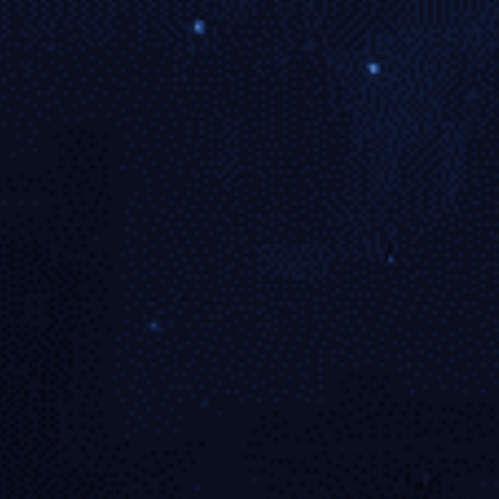
定制化方案
针对不同需求、年龄、水
平用户，量身打造专属体
育服务。
高性价比体验
同等品质下价格更优，提
供超值体育服务与消费保
障。