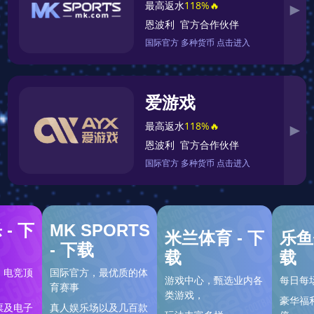
pin bo shu xie shu yu ni de