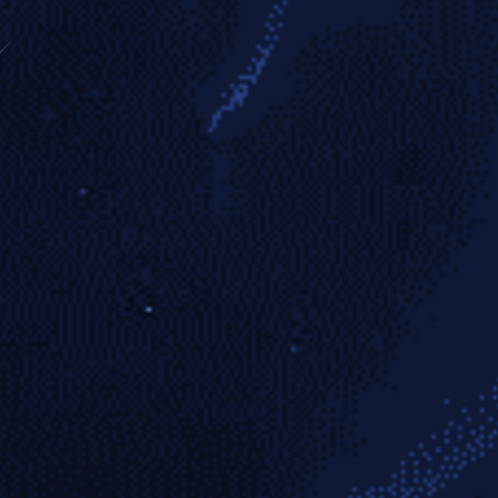
的产品线，满足了从职业运动员到普通
赢得了市场的广泛认可。
在技术创新方面，公司一直走在行
素质的研发团队，通过不断的技术积累
列行业领先的运动产品。例如，公司的“
内市场取得了显著的成绩，还远销海外
重要合作伙伴。与此同时，公司还与多
度合作，积极推动全球化战略，使得的
公司非常注重产品的品质控制，严格按
管理体系进行生产管理。公司拥有先进
线，能够确保每一件产品都符合高标准
提升产品性能，公司还与多所国内外著
行运动科学研究和产品测试，确保产品
高强度需求。
除了产品研发与生产，公司还非常
销。多年来，公司通过线上线下的多渠