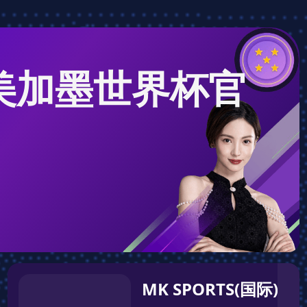
监督管理局
18008258531
公司首页
解读
ub8优游
项目展示
️绿茵场上，用拼
！