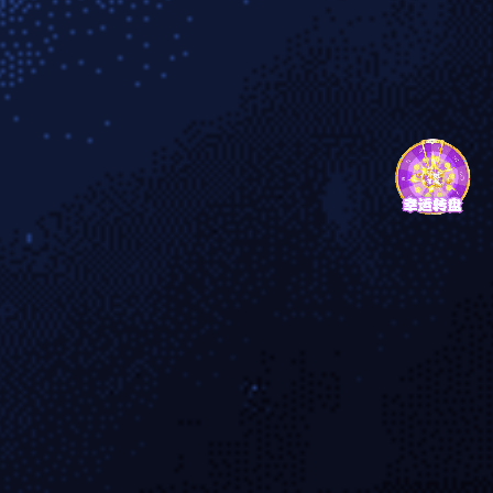
成人健身指导
提供减脂、增肌、塑形等个性化
健身计划与一对一私教服务。