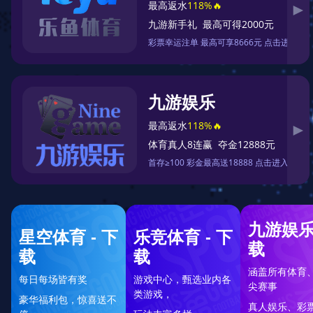
ub8 you you ️ lv yin chang shang yong 
chuan qi pian zhang
18008258531
解读
ub8优游
集团新闻