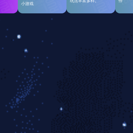
江省瑞安市，是一家专注于
。自成立以来，公司秉承
力于为全球消费者提供高
动爱好者实现健康与卓
，
ub8优游平台
公司产品
、羽毛球、乒乓球等多种
多功能健身器材、户外运
体的需求。公司凭借丰富