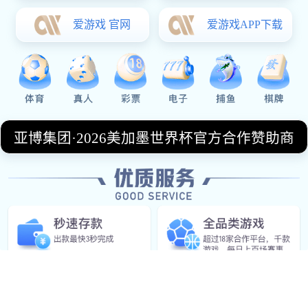
永恒
2025-10-28
在足球世界里，有些故事注定会成为永恒的
诗篇。当贾科莫・拉斯帕多里在社交媒体上写下
那句 “那不勒斯是我的第二个家” 时，无数球迷的
眼眶湿润了 —— 这个承载着他青春、爱情与荣耀
的城市，此刻正目送着这位意大利前锋踏上新的
征程。
一、转会终章：静默中的
深情告别
8 月 11 日，马德里竞技官方宣布以 2600 万
欧元总价签下拉斯帕多里，这位 25 岁的前锋将
开启为期五年的西甲生涯。然而，这场转会的达
成却充满了戏剧性：就在体检前一天，拉斯帕多
里还在那不勒斯的训练场上挥洒汗水，场边球迷