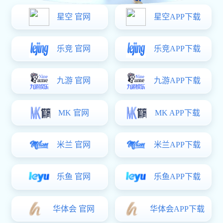
张庆鹏执教北
控革新战术 陈
国豪迎投射蜕
变机遇
2025-10-28