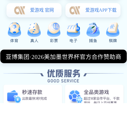
北控男篮正式官宣张庆鹏接替闵鹿蕾出任主
帅，标志着球队进入战术革新的新纪元。作为
CBA 历史三分命中数前列的传奇后卫，张庆鹏球
员时代便以 "张三疯" 的精准外线火力闻名，执教
天津期间更将三分战术体系化，其强调快速转
移、外线牵制的执教理念，恰为北控久治不愈的
"投射顽疾" 提供解药。
一、战术体系的颠覆性重
构
张庆鹏的上任意味着北控将彻底告别闵鹿蕾
时代保守的半场阵地打法。数据显示，北控上赛
季三分命中率仅 34.4%，排名联赛第 11 位，进攻
效率位列中游。而张庆鹏在天津执教时，通过高
强度三分训练让球队三分命中率提升至联盟前
列，林庭谦等球员的外线能力显著增强。新帅计
划激活朱松玮、廖三宁等现有射手群，并重点开